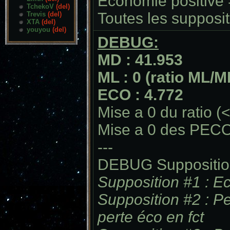
Economie positive =
TchekoV
(del)
Toutes les supposit
Trevis
(del)
XTA
(del)
youyou
(del)
DEBUG:
MD : 41.953
ML : 0 (ratio ML/M
ECO : 4.772
Mise a 0 du ratio (<
Mise a 0 des PECO 
---
DEBUG Suppositio
Supposition #1 : E
Supposition #2 : Pe
perte éco en fct