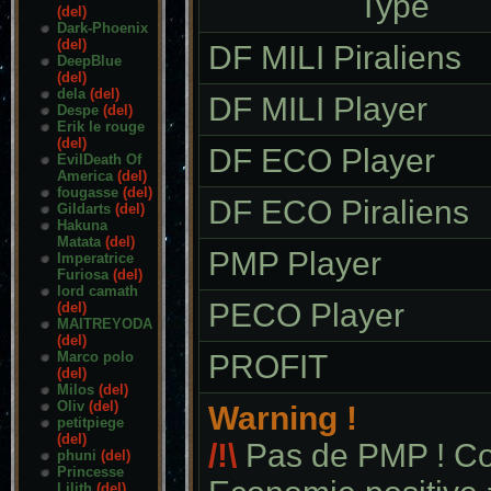
Type
(del)
Dark-Phoenix
(del)
DF MILI Piraliens
DeepBlue
(del)
dela
(del)
DF MILI Player
Despe
(del)
Erik le rouge
(del)
DF ECO Player
EvilDeath Of
America
(del)
fougasse
(del)
DF ECO Piraliens
Gildarts
(del)
Hakuna
Matata
(del)
PMP Player
Imperatrice
Furiosa
(del)
lord camath
PECO Player
(del)
MAITREYODA
(del)
Marco polo
PROFIT
(del)
Milos
(del)
Oliv
(del)
Warning !
petitpiege
(del)
/!\
Pas de PMP ! Com
phuni
(del)
Princesse
Lilith
(del)